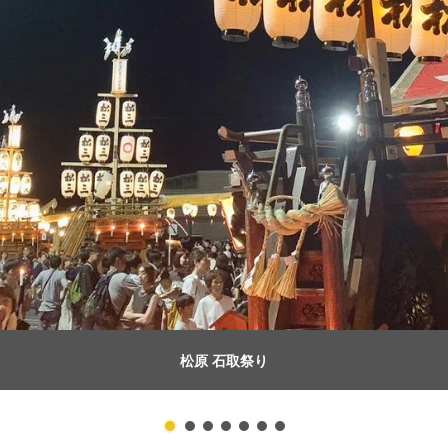
天カ須賀 石取祭り