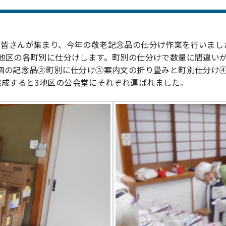
皆さんが集まり、今年の敬老記念品の仕分け作業を行いました
3地区の各町別に仕分けします。町別の仕分けで数量に間違い
2個の記念品②町別に仕分け③案内文の折り畳みと町別仕分け
完成すると3地区の公会堂にそれぞれ運ばれました。